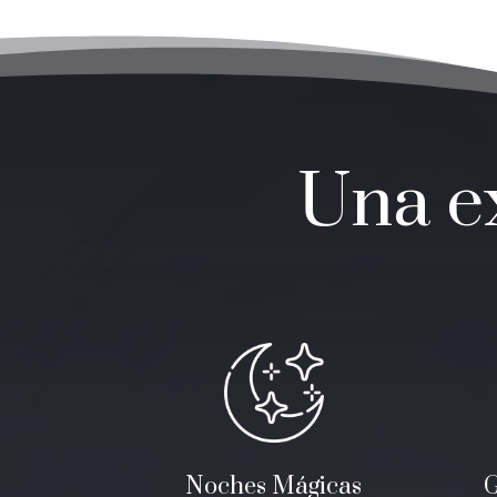
Una ex
Noches Mágicas
G